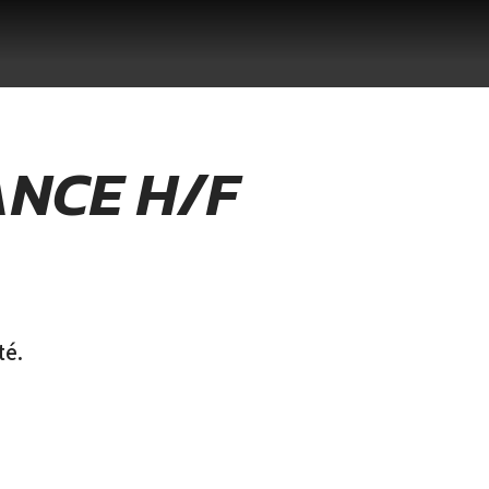
NCE H/F
té.