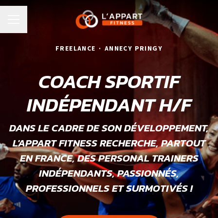
MENU CARRIÈRE
FREELANCE
·
ANNECY PRINGY
COACH SPORTIF
INDÉPENDANT H/F
DANS LE CADRE DE SON DÉVELOPPEMENT,
L'APPART FITNESS RECHERCHE, PARTOUT
EN FRANCE, DES PERSONAL TRAINERS
INDÉPENDANTS, PASSIONNÉS,
PROFESSIONNELS ET SURMOTIVÉS !